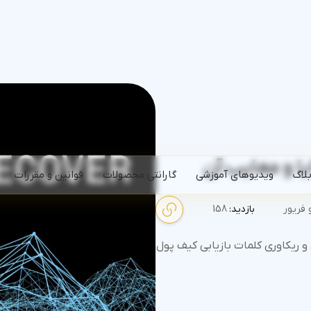
یا و معایب آن
لاگ
ویدیوهای آموزشی
گارانتی محصولات
قوانین و مقررات
فریور
بازدید:
158
پشتیبان‌گیری و ریکاوری کلمات بازیابی کیف پول