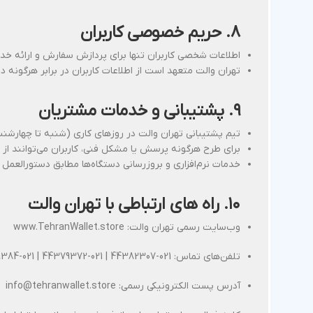
۸. حریم خصوصی کاربران
اطلاعات شخصی کاربران تنها برای پردازش سفارش و ارائه خ
تهران والت متعهد است از اطلاعات کاربران در برابر هرگونه 
۹. پشتیبانی و خدمات مشتریان
تیم پشتیبانی تهران والت در روزهای کاری (شنبه تا چهارشنبه ۱۰ الی ۱۷) آماده پاسخگویی به سوالات، راهنمایی نصب، و پیگیری سفارش‌ها
برای طرح هرگونه پرسش یا مشکل فنی، کاربران می‌توانند از 
خدمات نرم‌افزاری و بروزرسانی دستگاه‌ها مطابق دستورالعمل
۱۰. راه های ارتباطی با تهران والت
وب‌سایت رسمی تهران والت: www.TehranWallet.store
تلفن‌های تماس: 021-44382307 | 021-44379372 | 021-44379384 | 09128193774 (واتساپ)
آدرس پست الکترونیکی رسمی: info@tehranwallet.store