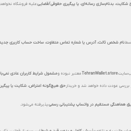
 شکایت، بدنام‌سازی رسانه‌ای، یا پیگیری حقوقی/قضایی
علیه فروشگاه نخواهد 
سط
نام شخص ثالث، آدرس یا شماره تماس متفاوت، ساخت حساب کاربری جدید
ب‌سایت
TehranWallet.store
معتبر نبوده و
مشمول شرایط کاربران عادی نمی‌با
بررسی عودت داده خواهد شد و خریدار
حق هیچ‌گونه اعتراض، شکایت یا پیگیری 
ریق هماهنگی مستقیم در واتساپ پشتیبانی رسمی
پذیرفته می‌شود.
ران والت به منزله‌ی
پذیرش کامل و بدون قید و شرط
این سری از قوانین ذکر 