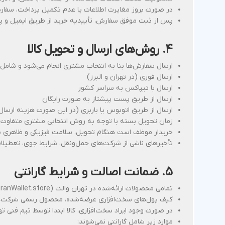
در صورت بروز مغایرت اطلاعات یا عدم تکمیل پرداخت، سفار
پس از ثبت موفق سفارش، تأییدیه خرید از طریق ایمیل و پیا
۴. روش‌های ارسال و تحویل کالا
ارسال سفارش‌ها بنا به انتخاب مشتری انجام می‌شود و شامل 
ارسال فوری (در تهران و البرز)
ارسال با تیپاکس به سراسر کشور
ارسال از طریق پست پیشتاز به صورت رایگان
ارسال از طریق اتوبوس یا باربری (در این صورت هزینه ارسال 
زمان تحویل بسته با توجه به روش انتخابی مشتری متفاوت
خریدار موظف است هنگام تحویل، سلامت فیزیکی و ظاهری بس
تأخیرهای ناشی از شرکت‌های حمل‌ونقل، شرایط جوی، تعطیلات
۵. ضمانت اصالت و شرایط گارانتی
تمامی محصولات ارائه‌شده در تهران والت (TehranWallet.store) اصل، نو و دارای پلمپ کارخانه‌ای هستند.
کیف پول‌های سخت‌افزاری عرضه‌شده، محصول رسمی شرکت‌های معتبر جهانی (Ledger، SafePal، Tangem، و …) می‌باشند و قابل 
در صورت وجود ایراد سخت‌افزاری، کالا ابتدا توسط تیم فنی
موارد زیر شامل گارانتی نمی‌شوند: