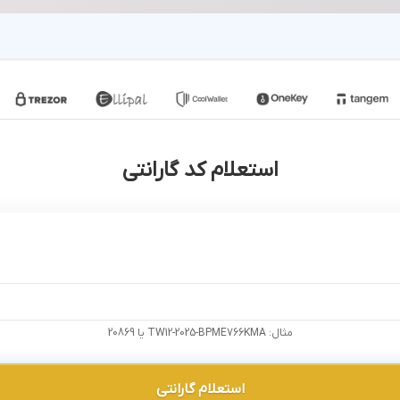
استعلام کد گارانتی
مثال: TW12-2025-BPME766KMA یا 20869
استعلام گارانتی