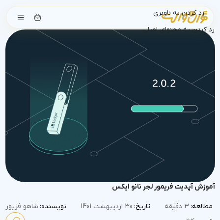
رد کردن به ناوبری
رد کردن به محتوای اصلی
آموزش آپدیت فریمور لجر نانو ایکس
مطالعه:
3 دقیقه
تاریخ:
30 اردیبهشت 1401
نویسنده:
شاهو فریور