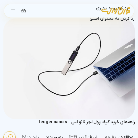
رد کردن به ناوبری
رد کردن به محتوای اصلی
راهنمای خرید کیف پول لجر نانو اس – ledger nano s
مطالعه:
1 دقیقه
تاریخ:
11 تیر 1399
نویسنده:
بازدید:
68