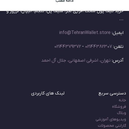
ادامه مطلب
خرید کیف پول سخت افزاری لجر، سیف پل، تنجم، الیپال، ترزور و
...
ایمیل:
info@TehranWallet.store
تلفن:
02144382307
-
02144379372
آدرس:
تهران، اشرفی اصفهانی، جلال آل احمد
دسترسی سریع
لینک های کاربردی
خانه
فروشگاه
وبلاگ
ویدیوهای آموزشی
گارانتی محصولات